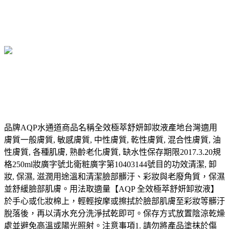
品牌AQP水通道商品名稱全效極萃舒妍卸妝液產地台灣適用
膚質一般膚質, 敏感膚質, 中性膚質, 乾性膚質, 混合性膚質, 油
性膚質, 各種肌膚, 熟齡老化膚質, 缺水性保存期限2017.3.20規
格250ml妝廣字號北衛粧廣字第10403144號目的功效清潔, 卸
妝, 保濕, 滋潤用途溫和清潔臉部髒汙、彩妝與老廢角質，保濕
並舒緩臉部肌膚。用法取適量【AQP 全效極萃舒妍卸妝液】
於手心或化妝棉上，輕輕按摩或擦拭於臉部肌膚至彩妝等髒汙
脫落後，再以清水充分洗淨拭乾即可。保存方式放置陰涼乾燥
處並避免高溫或陽光照射。注意事項1. 請勿將產品塗抹於傷