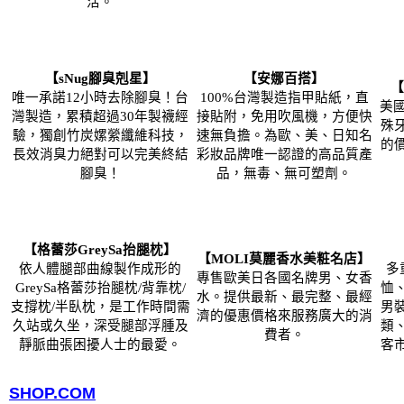
活。
【sNug腳臭剋星】
【安娜百搭】
【
唯一承諾12小時去除腳臭！台
100%台灣製造指甲貼紙，直
美國
灣製造，累積超過30年製襪經
接貼附，免用吹風機，方便快
殊
驗，獨創竹炭嫘縈纖維科技，
速無負擔。為歐、美、日知名
的
長效消臭力絕對可以完美終結
彩妝品牌唯一認證的高品質產
腳臭！
品，無毒、無可塑劑。
【格蕾莎GreySa抬腿枕】
【MOLI莫麗香水美粧名店】
依人體腿部曲線製作成形的
多
專售歐美日各國名牌男、女香
GreySa格蕾莎抬腿枕/背靠枕/
恤
水。提供最新、最完整、最經
支撐枕/半臥枕，是工作時間需
男
濟的優惠價格來服務廣大的消
久站或久坐，深受腿部浮腫及
類
費者。
靜脈曲張困擾人士的最愛。
客
SHOP.COM