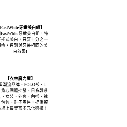
FastWhite牙齒美白組】
FastWhite牙齒美白組，特
牙托式美白，只要十分之一
價格，達到與牙醫相同的美
白效果!
【衣林魔力屋】
重潮流品牌、POLO衫、T
、背心團體批發、日系韓系
裝、女裝、外套、內搭、褲
、包包、鞋子零售，提供顧
市場上最豐富多元化選擇！