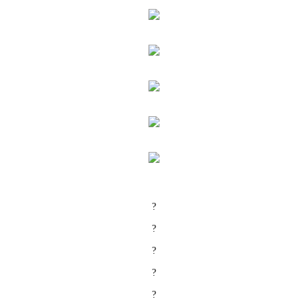
?
?
?
?
?