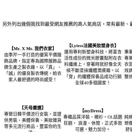
另外列出幾個我找到最受網友推薦的高人氣商店，常有最新、
【Lytess法國美妝塑身衣】
【Mr. X Ms. 我們衣家】
運用專利新塑身科技，將富含
秉
由季芹一手打造的優質平價服
活性成份的微米膠囊黏附在衣
專
飾品牌，指定專為國際服飾品
料纖維上，穿著時就好像全天
衣
牌生產之製衣廠，以「真」、
候不斷塗抹纖體潤膚霜。以
效
「誠」的優良製衣傳統，給衣
「穿」的纖體保養品成功行銷
整
家人最舒適的時尚感受！
全球40多個國家！
【天母嚴選】
【myDress】
專營日韓平價流行女裝，並提
專櫃品質洋裝、襯衫，OL話題
純
供男裝、美體保養、美妝雜貨
狂銷， 浪漫、休閒、正式多款
想
等多元流行商品，豐富你的生
可選，魅力加分。
舒