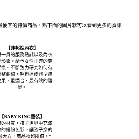
最便宜的特價商品，點下面的圖片就可以看到更多的資訊
【莎邦婗內衣】
著一貫的服務熱誠以及內衣
業形象。給予女性正確的穿
習慣。不斷致力研究如何有
調整曲線，輕鬆達成體型補
效果，最適合、最有效的雕
塑。
【BABY KING童裝】
棉的材質，孩子世界中充滿
像的繽紛色彩。讓孩子穿的
適大方，商品物超所值。"