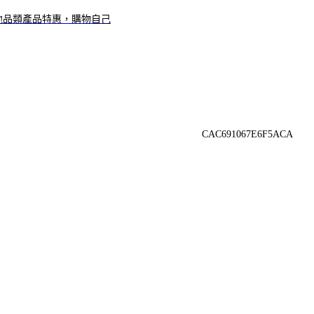
其他品類產品特惠，購物自己
CAC691067E6F5ACA